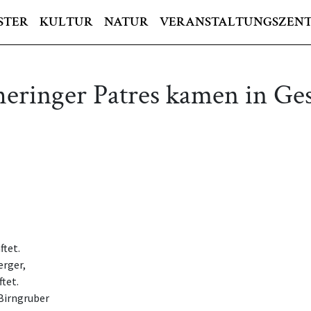
STER
KULTUR
NATUR
VERANSTALTUNGSZEN
heringer Patres kamen in Ge
ftet.
erger,
tet.
 Birngruber