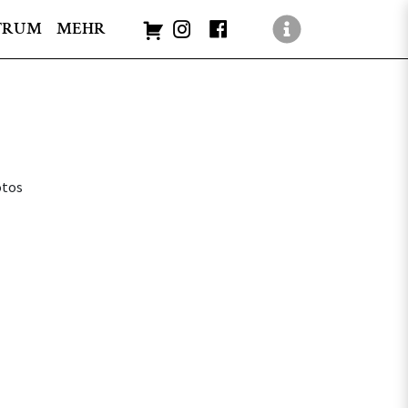
TRUM
MEHR
otos