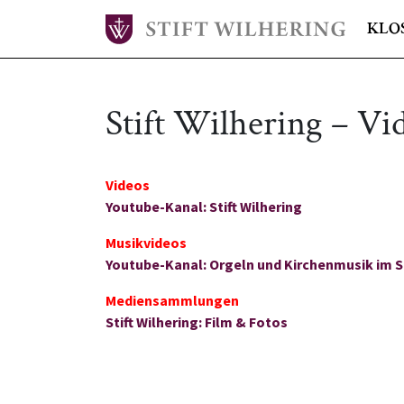
KLO
Stift Wilhering – Vi
Videos
Youtube-Kanal: Stift Wilhering
Musikvideos
Youtube-Kanal: Orgeln und Kirchenmusik im St
Mediensammlungen
Stift Wilhering: Film & Fotos