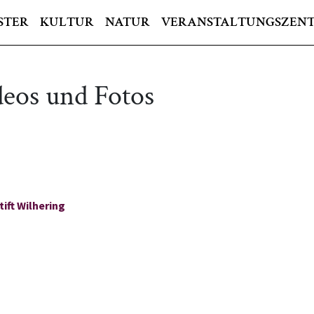
STER
KULTUR
NATUR
VERANSTALTUNGSZEN
deos und Fotos
ift Wilhering